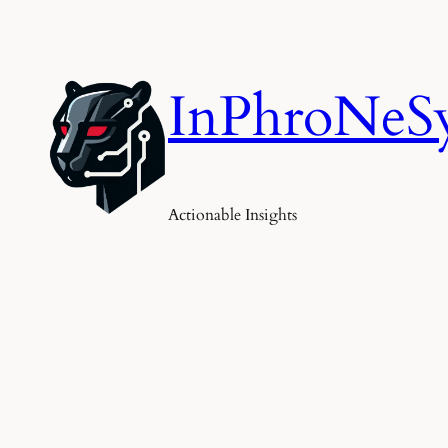
Skip
to
content
InPhroNeS
Actionable Insights