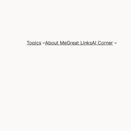
Topics
About Me
Great Links
AI Corner